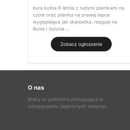
bura kotka 6 letnia z rudymi plamkami na
czole oraz plamka na prawej łapce
wyglądająca jak skarpetka, reaguje na
Bunia i dziunia ...
Zobacz ogłoszenie
O nas
Biskly to platforma pomagająca w
odnajdywaniu zaginionych zwierząt.