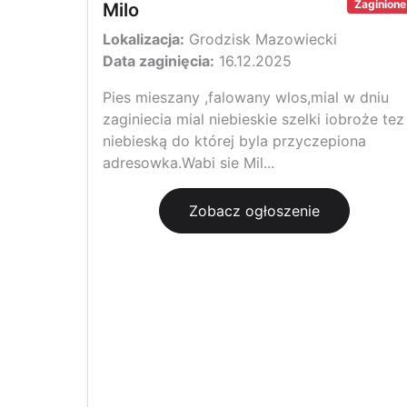
Zaginione
Milo
Lokalizacja:
Grodzisk Mazowiecki
Data zaginięcia:
16.12.2025
Pies mieszany ,falowany wlos,mial w dniu
zaginiecia mial niebieskie szelki iobroże tez
niebieską do której byla przyczepiona
adresowka.Wabi sie Mil...
Zobacz ogłoszenie