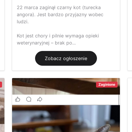
22 marca zaginął czarny kot (turecka
angora). Jest bardzo przyjazny wobec
ludzi.
Kot jest chory i pilnie wymaga opieki
weterynaryjnej – brak po...
Zobacz ogłoszenie
Zaginione