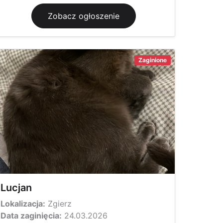
Zobacz ogłoszenie
Zaginione
Lucjan
Lokalizacja:
Zgierz
Data zaginięcia:
24.03.2026