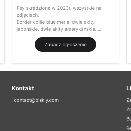
Psy skradzione w 2023r, wszystkie na
zdjęciach.
Border collie blue merle, dwie akity
japońskie, dwie akity amerykańskie. ...
Zobacz ogłoszenie
Kontakt
L
contact@biskly.com
Z
Z
B
R