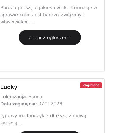
Bardzo proszę o jakiekolwiek informacje w
sprawie kota. Jest bardzo związany z
właścicielem. ...
Zobacz ogłoszenie
Zaginione
Lucky
Lokalizacja:
Rumia
Data zaginięcia:
07.01.2026
typowy maltańczyk z dłuższą zimową
sierścią....