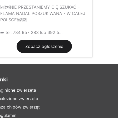
🆘️❗️🆘️NIE PRZESTANIEMY CIĘ SZUKAĆ -
FLAMA NADAL POSZUKIWANA - W CAŁEJ
POLSCE🆘️❗️🆘️
➡️ tel. 784 957 283 lub 692 5...
Zobacz ogłoszenie
inki
aginione zwierzęta
nalezione zwierzęta
aza chipów zwierząt
egulamin