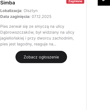
Zaginione
Simba
Lokalizacja:
Olsztyn
Data zaginięcia:
07.12.2025
Pies zerwał się ze smyczą na ulicy
Dąbrowszczaków, był widziany na ulicy
jagiellońskiej i przy dworcu zachodnim,
pies jest łagodny, reaguje na...
Zobacz ogłoszenie