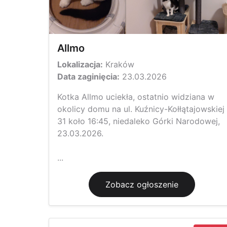
Allmo
Lokalizacja:
Kraków
Data zaginięcia:
23.03.2026
Kotka Allmo uciekła, ostatnio widziana w
okolicy domu na ul. Kuźnicy-Kołłątajowskiej
31 koło 16:45, niedaleko Górki Narodowej,
23.03.2026.
...
Zobacz ogłoszenie