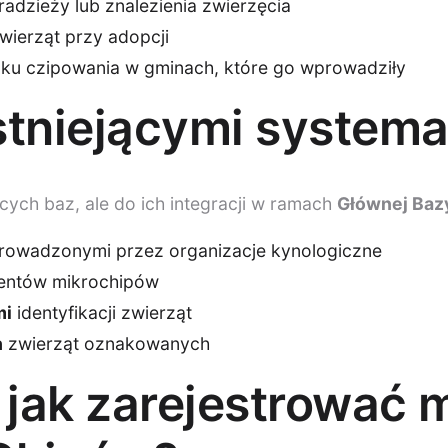
adzieży lub znalezienia zwierzęcia
ierząt przy adopcji
u czipowania w gminach, które go wprowadziły
stniejącymi system
ących baz, ale do ich integracji w ramach
Głównej Baz
prowadzonymi przez organizacje kynologiczne
entów mikrochipów
mi
identyfikacji zwierząt
h
zwierząt oznakowanych
 jak zarejestrować 