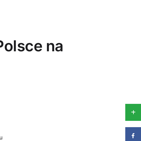
Polsce na
u