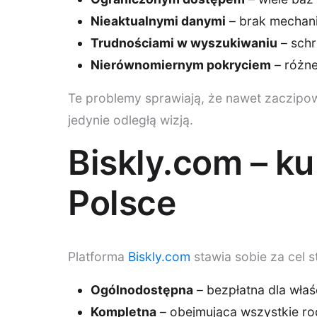
Nieaktualnymi danymi
– brak mechaniz
Trudnościami w wyszukiwaniu
– schr
Nierównomiernym pokryciem
– różne
Te problemy sprawiają, że nawet zaczipow
jedynie odległą wizją.
Biskly.com – ku
Polsce
Platforma
Biskly.com
stawia sobie za cel 
Ogólnodostępna
– bezpłatna dla właści
Kompletna
– obejmująca wszystkie r