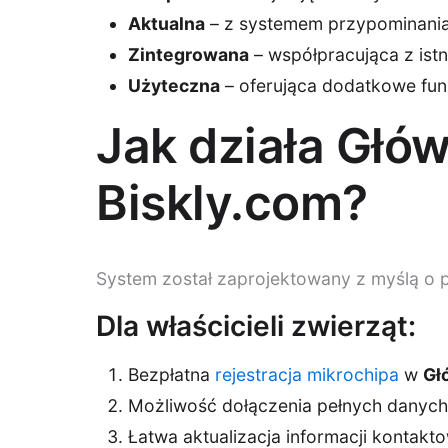
Aktualna
– z systemem przypominania 
Zintegrowana
– współpracująca z ist
Użyteczna
– oferująca dodatkowe fun
Jak działa Głó
Biskly.com?
System został zaprojektowany z myślą o p
Dla właścicieli zwierząt:
Bezpłatna
rejestracja mikrochipa
w
Gł
Możliwość dołączenia pełnych danych o
Łatwa aktualizacja informacji kontak