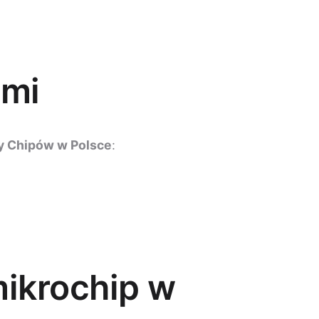
ami
y Chipów w Polsce
:
mikrochip w