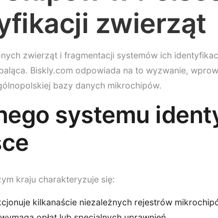
fikacji zwierząt
nych zwierząt i fragmentacji systemów ich identyfikac
j paląca. Biskly.com odpowiada na to wyzwanie, wpro
gólnopolskiej bazy danych mikrochipów.
ego systemu identy
sce
zym kraju charakteryzuje się:
cjonuje kilkanaście niezależnych rejestrów mikrochi
 wymaga opłat lub specjalnych uprawnień