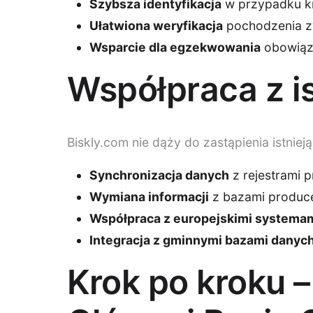
Szybsza identyfikacja
w przypadku kr
Ułatwiona weryfikacja
pochodzenia zw
Wsparcie dla egzekwowania
obowiązk
Współpraca z i
Biskly.com nie dąży do zastąpienia istniej
Synchronizacja danych
z rejestrami 
Wymiana informacji
z bazami produc
Współpraca z europejskimi systema
Integracja z gminnymi bazami danyc
Krok po kroku –