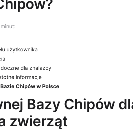
 Chipów?
 minut:
m
elu użytkownika
ia
idoczne dla znalazcy
istotne informacje
 Bazie Chipów w Polsce
nej Bazy Chipów dl
a zwierząt