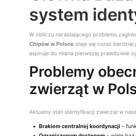
system identy
W obliczu narastającego problemu zaginio
Chipów w Polsce
staje się coraz bardzie
aspiruje do miana pierwszej prawdziwie o
Problemy obecn
zwierząt w Pol
Aktualny stan identyfikacji zwierząt w nas
Brakiem centralnej koordynacji
– funk
Ograniczonym dostępem
– wiele baz