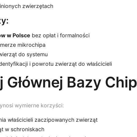
inionych zwierzętach
zy:
ów w Polsce
bez opłat i formalności
numerze mikrochipa
wierząt do systemu
ntyfikacji i powrotu zwierząt do właścicieli
tej Głównej Bazy Chi
ynosi wymierne korzyści:
a właścicieli zaczipowanych zwierząt
ąt w schroniskach