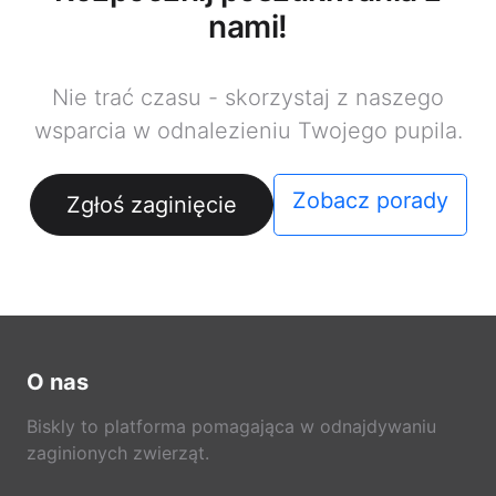
nami!
Nie trać czasu - skorzystaj z naszego
wsparcia w odnalezieniu Twojego pupila.
Zobacz porady
Zgłoś zaginięcie
O nas
Biskly to platforma pomagająca w odnajdywaniu
zaginionych zwierząt.