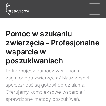
Pomoc w szukaniu
zwierzęcia - Profesjonalne
wsparcie w
poszukiwaniach
Potrzebujesz pomocy w szukaniu
zaginionego zwierzęcia? Nasz zespół i
społeczność są gotowi do działania!
Oferujemy kompleksowe wsparcie i
sprawdzone metody poszukiwań.