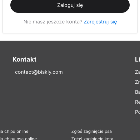
Zaloguj się
Nie masz jeszcze konta?
Zarejestruj się
Kontakt
L
contact@biskly.com
Z
Z
B
R
Po
ja chipu online
Zgłoś zaginięcie psa
ja chipu psa online
Zgłoś zaginięcie kota