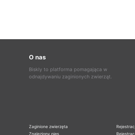
O nas
Biskly to platforma pomagająca w
odnajdywaniu zaginionych zwierząt.
Zaginione zwierzęta
Rejestrac
Znaleziony pies
Rejestrac