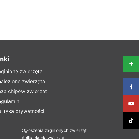
inki
aginione zwierzęta
nalezione zwierzęta
aza chipów zwierząt
egulamin
lityka prywatności
Ogłoszenia zaginionych zwierząt
Aplikacja dla zwierząt