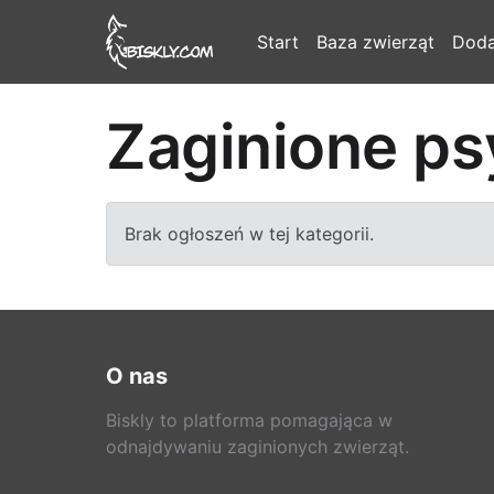
Start
Baza zwierząt
Doda
Zaginione ps
Brak ogłoszeń w tej kategorii.
O nas
Biskly to platforma pomagająca w
odnajdywaniu zaginionych zwierząt.