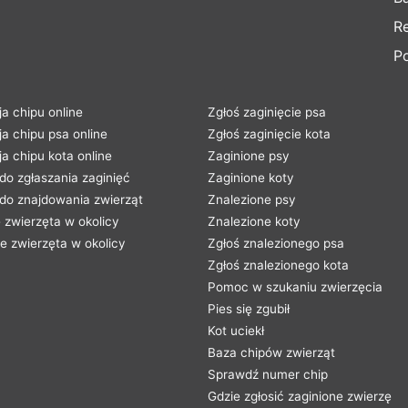
R
Po
ja chipu online
Zgłoś zaginięcie psa
ja chipu psa online
Zgłoś zaginięcie kota
ja chipu kota online
Zaginione psy
 do zgłaszania zaginięć
Zaginione koty
 do znajdowania zwierząt
Znalezione psy
 zwierzęta w okolicy
Znalezione koty
e zwierzęta w okolicy
Zgłoś znalezionego psa
Zgłoś znalezionego kota
Pomoc w szukaniu zwierzęcia
Pies się zgubił
Kot uciekł
Baza chipów zwierząt
Sprawdź numer chip
Gdzie zgłosić zaginione zwierzę