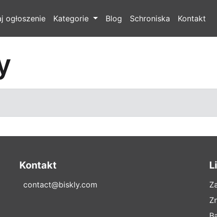
j ogłoszenie
Kategorie
Blog
Schroniska
Kontakt
y
Kontakt
L
contact@biskly.com
Z
Z
B