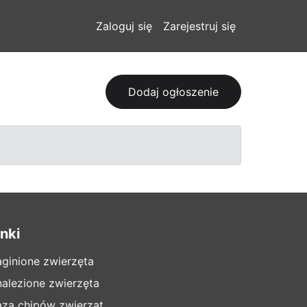
Zaloguj się
Zarejestruj się
Dodaj ogłoszenie
inki
aginione zwierzęta
nalezione zwierzęta
aza chipów zwierząt